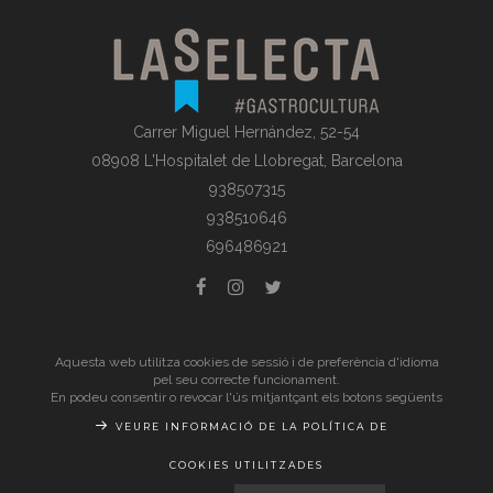
Carrer Miguel Hernández, 52-54
08908 L'Hospitalet de Llobregat, Barcelona
938507315
938510646
696486921
© La Selecta Gastronomia |
Avís Legal
| Tots els drets
Aquesta web utilitza cookies de sessió i de preferència d'idioma
pel seu correcte funcionament.
reservats
En podeu consentir o revocar l'ús mitjantçant els botons següents
VEURE INFORMACIÓ DE LA POLÍTICA DE
COOKIES UTILITZADES