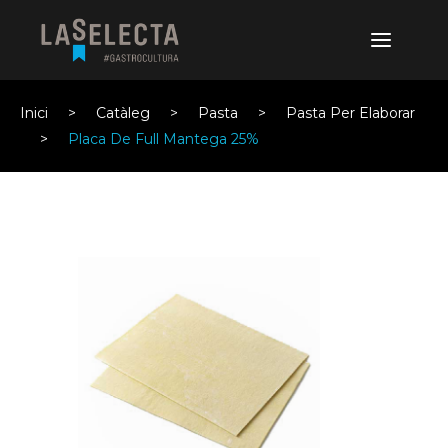
Inici
Catàleg
Pasta
Pasta Per Elaborar
Placa De Full Mantega 25%