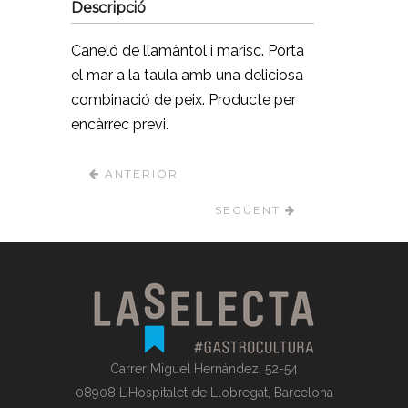
Descripció
Caneló de llamàntol i marisc. Porta
el mar a la taula amb una deliciosa
combinació de peix. Producte per
encàrrec previ.
ANTERIOR
SEGÜENT
Carrer Miguel Hernández, 52-54
08908 L'Hospitalet de Llobregat, Barcelona