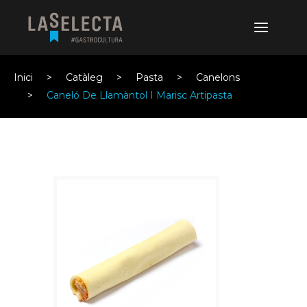
Inici
Catàleg
Pasta
Canelons
Caneló De Llamàntol I Marisc Artipasta