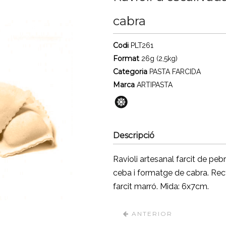
cabra
Codi
PLT261
Format
26g (2,5kg)
Categoria
PASTA FARCIDA
Marca
ARTIPASTA
Descripció
Ravioli artesanal farcit de pebr
ceba i formatge de cabra. Rect
farcit marró. Mida: 6x7cm.
ANTERIOR