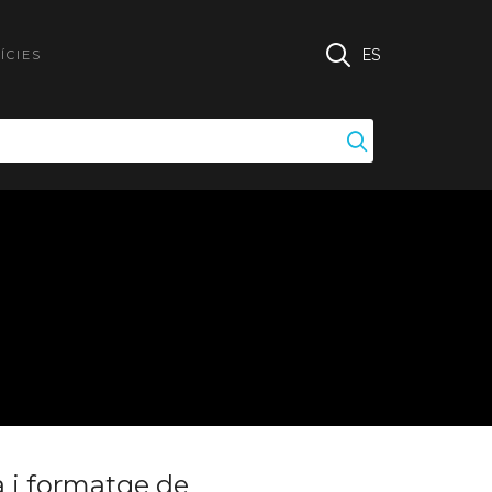
ES
ÍCIES
a i formatge de