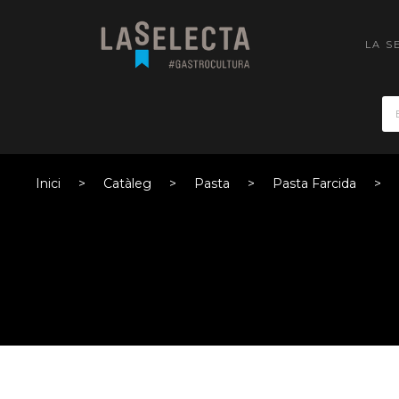
LA S
Inici
Catàleg
Pasta
Pasta Farcida