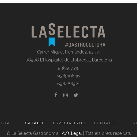
Carrer Miguel Hernández, 52-54
08908 L'Hospitalet de Llobregat, Barcelona
938507315
938510646
696486921
ECTA
CATÀLEG
ESPECIALISTES
CONTACTE
N
© La Selecta Gastronomia |
Avís Legal
| Tots els drets reservats