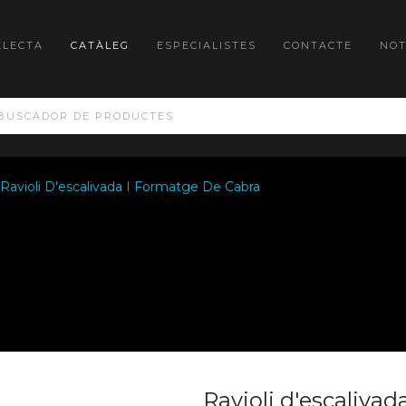
ELECTA
CATÀLEG
ESPECIALISTES
CONTACTE
NOT
Ravioli D'escalivada I Formatge De Cabra
Ravioli d'escalivad