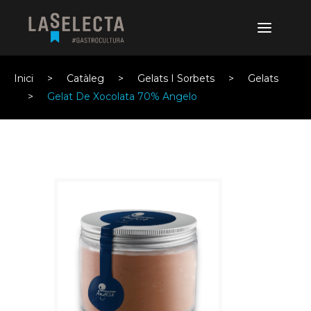
Inici
Catàleg
Gelats I Sorbets
Gelats
Gelat De Xocolata 70% Angelo