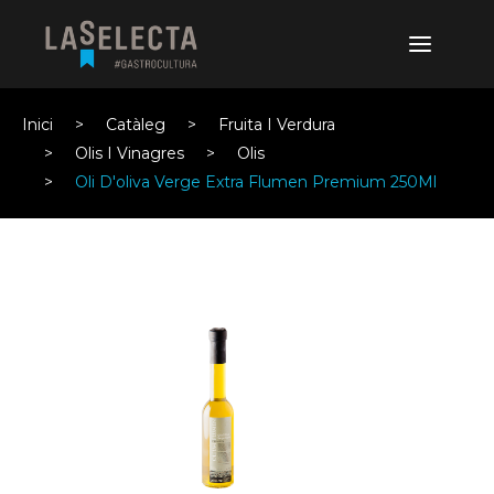
Inici
Catàleg
Fruita I Verdura
Olis I Vinagres
Olis
Oli D'oliva Verge Extra Flumen Premium 250Ml