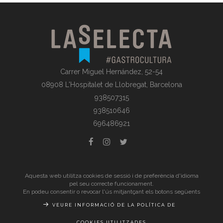
Carrer Miguel Hernández, 52-54
08908 L'Hospitalet de Llobregat, Barcelona
938507315
938510646
696486921
© La Selecta Gastronomia |
Avís Legal
| Tots els drets
Aquesta web utilitza cookies de sessió i de preferència d'idioma
pel seu correcte funcionament.
reservats
En podeu consentir o revocar l'ús mitjantçant els botons següents
VEURE INFORMACIÓ DE LA POLÍTICA DE
COOKIES UTILITZADES