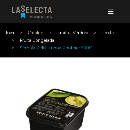
Inici
Catàleg
Fruita I Verdura
Fruita
Fruita Congelada
Sèmola Pell Llimona Ponthier 500G