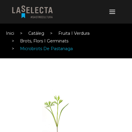
Inici
Catàleg
Fruita I Verdura
Brots, Flors I Germinats
Microbrots De Pastanaga