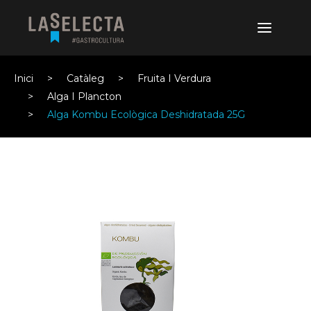
Inici
Catàleg
Fruita I Verdura
Alga I Plancton
Alga Kombu Ecològica Deshidratada 25G