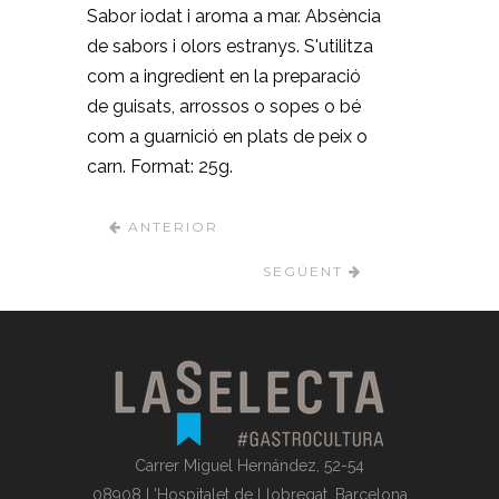
Sabor iodat i aroma a mar. Absència
de sabors i olors estranys. S'utilitza
com a ingredient en la preparació
de guisats, arrossos o sopes o bé
com a guarnició en plats de peix o
carn. Format: 25g.
ANTERIOR
SEGÜENT
Carrer Miguel Hernández, 52-54
08908 L'Hospitalet de Llobregat, Barcelona