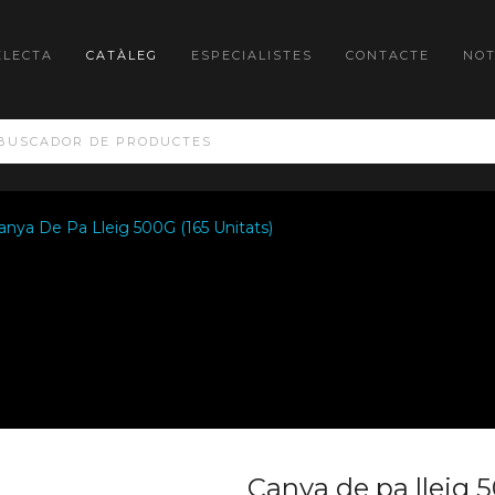
ELECTA
CATÀLEG
ESPECIALISTES
CONTACTE
NOT
anya De Pa Lleig 500G (165 Unitats)
Canya de pa lleig 