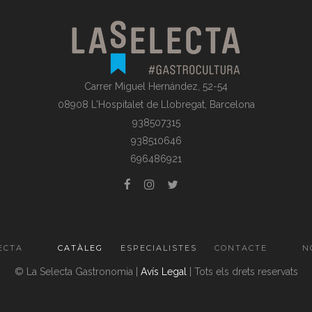
Carrer Miguel Hernández, 52-54
08908 L'Hospitalet de Llobregat, Barcelona
938507315
938510646
696486921
ECTA
CATÀLEG
ESPECIALISTES
CONTACTE
N
© La Selecta Gastronomia |
Avís Legal
| Tots els drets reservats