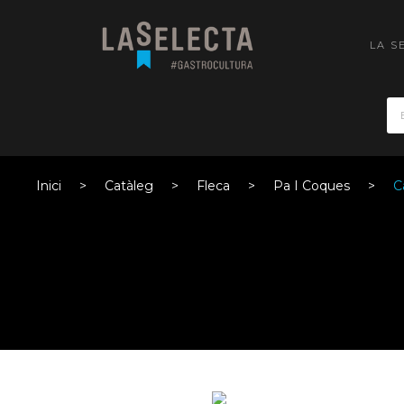
LA S
Inici
Catàleg
Fleca
Pa I Coques
C