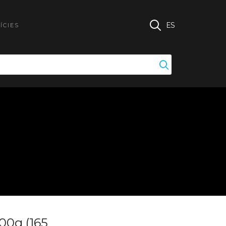
ES
ÍCIES
500g (165