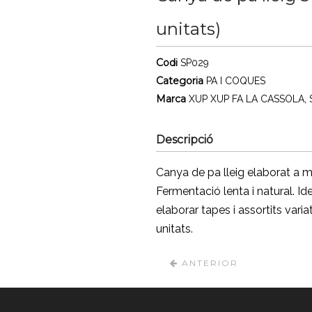
unitats)
Codi
SP029
Categoria
PA I COQUES
Marca
XUP XUP FA LA CASSOLA, S
Descripció
Canya de pa lleig elaborat a m
Fermentació lenta i natural. Ide
elaborar tapes i assortits vari
unitats.
ANTERIOR