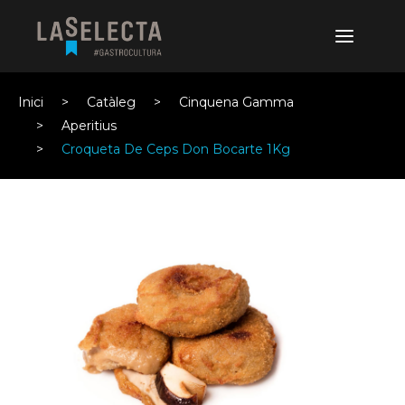
Inici
Catàleg
Cinquena Gamma
Aperitius
Croqueta De Ceps Don Bocarte 1Kg