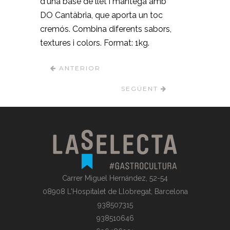
d'una base de llet i mantega amb
DO Cantàbria, que aporta un toc
cremós. Combina diferents sabors,
textures i colors. Format: 1kg.
ANTERIOR
SEGÜENT
Carrer Miguel Hernández, 52-54
08908 L'Hospitalet de Llobregat, Barcelona
938507315
938510646