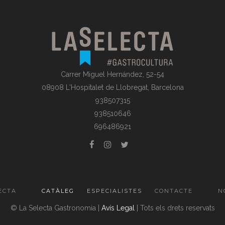
Carrer Miguel Hernández, 52-54
08908 L'Hospitalet de Llobregat, Barcelona
938507315
938510646
696486921
ECTA
CATÀLEG
ESPECIALISTES
CONTACTE
N
© La Selecta Gastronomia |
Avís Legal
| Tots els drets reservats