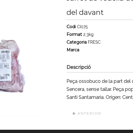
del davant
Codi
CI075
Format
2,3kg
Categoria
FRESC
Marca
Descripció
Peça ossobuco de la part del d
Sencera, sense tallar. Peça pop
Santi Santamaria. Origen: Cen
ANTERIOR