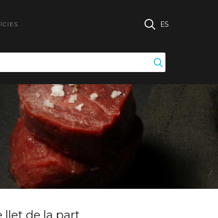
ES
ÍCIES
 llet de la part