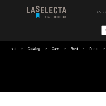
LA S
Inici
Catàleg
Carn
Boví
Fresc