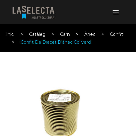
Inici
Catàleg
Carn
Ànec
Confit
Confit De Bracet D'ànec Collverd