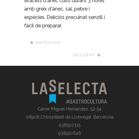
Bracets d'ànec cuits durant 3 hores
amb greix d'ànec, sal, pebre i
espècies. Deliciós precuinat senzill i
fàcil de preparar.
ANTERIOR
SEGÜENT
Carrer Miguel Hernández, 52-54
08908 L'Hospitalet de Llobregat, Barcelona
938507315
938510646