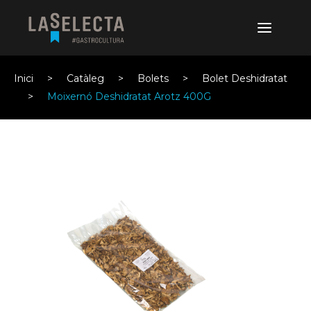
Inici
Catàleg
Bolets
Bolet Deshidratat
Moixernó Deshidratat Arotz 400G