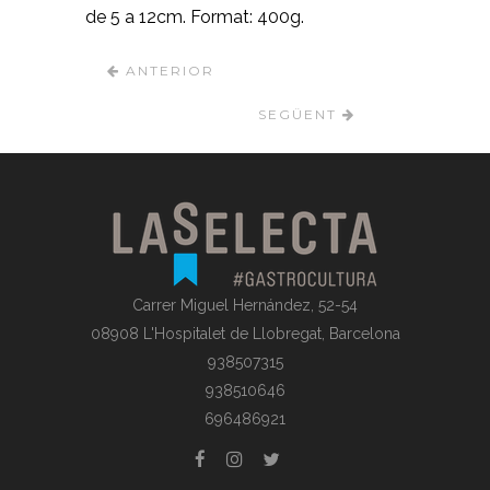
de 5 a 12cm. Format: 400g.
ANTERIOR
SEGÜENT
Carrer Miguel Hernández, 52-54
08908 L'Hospitalet de Llobregat, Barcelona
938507315
938510646
696486921