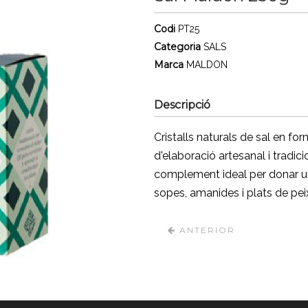
Codi
PT25
Categoria
SALS
Marca
MALDON
Descripció
Cristalls naturals de sal en fo
d'elaboració artesanal i tradici
complement ideal per donar un 
sopes, amanides i plats de pei
ANTERIOR