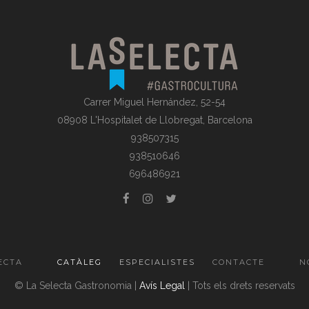
Carrer Miguel Hernández, 52-54
08908 L'Hospitalet de Llobregat, Barcelona
938507315
938510646
696486921
ECTA
CATÀLEG
ESPECIALISTES
CONTACTE
N
© La Selecta Gastronomia |
Avís Legal
| Tots els drets reservats