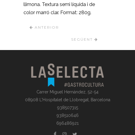
llimona. Textura semi líquida i de
color marró clar. Format: 280g.
ANTERIOR
SEGÜENT
Carrer Miguel Hernández, 52-54
08908 L'Hospitalet de Llobregat, Barcelona
938507315
938510646
696486921