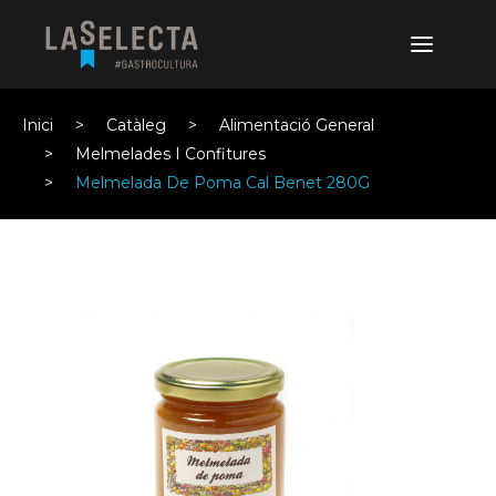
Inici
Catàleg
Alimentació General
Melmelades I Confitures
Melmelada De Poma Cal Benet 280G