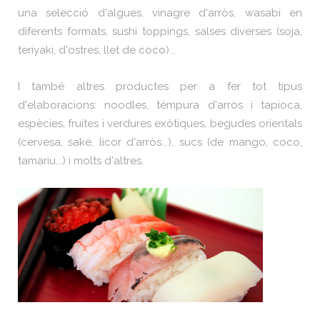
una selecció d'algues, vinagre d'arròs, wasabi en
diferents formats, sushi toppings, salses diverses (soja,
teriyaki, d'ostres, llet de coco)...
I també altres productes per a fer tot tipus
d'elaboracions: noodles, tèmpura d'arròs i tapioca,
espècies, fruites i verdures exòtiques, begudes orientals
(cervesa, sake, licor d'arròs...), sucs (de mango, coco,
tamariu...) i molts d'altres.