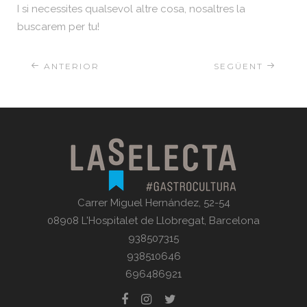
I si necessites qualsevol altre cosa, nosaltres la
buscarem per tu!
ANTERIOR
SEGÜENT
Carrer Miguel Hernández, 52-54
08908 L'Hospitalet de Llobregat, Barcelona
938507315
938510646
696486921