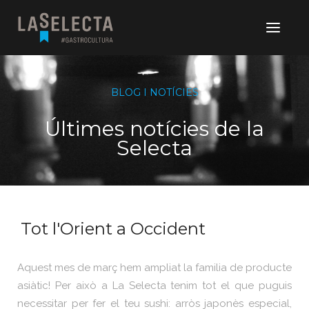
BLOG I NOTÍCIES
Últimes notícies de la
Selecta
Tot l'Orient a Occident
Aquest mes de març hem ampliat la familia de producte
asiàtic! Per això a La Selecta tenim tot el que puguis
necessitar per fer el teu sushi: arròs japonès especial,